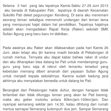
Selama 3 hari yang lalu tepatnya Kamis-Sabtu 27-29 Juni 2013
aku berada di Kabupaten Pati, tepatnya di daerah Kecamatan
Sukolilo Pati deket pegunungan Kendeng. Di sana aku menemani
seorang teman sekaligus memenuhi undangan dari teman lama
yang mempunyai hajat dalam hal pendidikan. Tepatnya hajatnya
adalah akan mengadakan Rapat Kerja (Raker) sekolah SMK
Sultan Agung yang baru-baru ini didirikan.
Pada awalnya aku Raker akan dilaksanakan pada hari Kamis 26
Juni, akan tetapi aku ijin karena masih berada di Pekalongan di
rumah mertua. Ternyata aku dapat kabar bahwa raker di undur
dan aku diharapkan bisa datang ke Pati untuk mendampingi guru-
guru yang baru saja di rekrut oleh temanku tersebut yang
kebetulan memang diberi amanah dari yayasan Sultan Agung
untuk menjadi kepala sekolahnya. Karena sudah kadung janji
akhirnya aku menyatakan bersedia untuk datang ke Pati.
Berangkat dari Pekalongan habis duhur, dengan harapan tidak
terlambat dan tidak ditunggu teman yang akan ke Pati bareng,
maka aku geber motorku antara 80km/jam-100km/jam. Dan
nyampai semarang sekitar jam 14.30, kalau dihitung dari rumah
mertua samapai Semarang kutempuh dua jam. Sampai Semarang