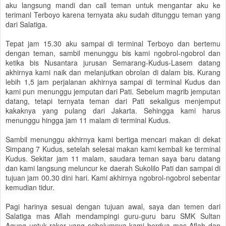
aku langsung mandi dan call teman untuk mengantar aku ke
terimanl Terboyo karena ternyata aku sudah ditunggu teman yang
dari Salatiga.
Tepat jam 15.30 aku sampai di terminal Terboyo dan bertemu
dengan teman, sambil menunggu bis kami ngobrol-ngobrol dan
ketika bis Nusantara jurusan Semarang-Kudus-Lasem datang
akhirnya kami naik dan melanjutkan obrolan di dalam bis. Kurang
lebih 1,5 jam perjalanan akhirnya sampai di terminal Kudus dan
kami pun menunggu jemputan dari Pati. Sebelum magrib jemputan
datang, tetapi ternyata teman dari Pati sekaligus menjemput
kakaknya yang pulang dari Jakarta. Sehingga kami harus
menunggu hingga jam 11 malam di terminal Kudus.
Sambil menunggu akhirnya kami bertiga mencari makan di dekat
Simpang 7 Kudus, setelah selesai makan kami kembali ke terminal
Kudus. Sekitar jam 11 malam, saudara teman saya baru datang
dan kami langsung meluncur ke daerah Sukolilo Pati dan sampai di
tujuan jam 00.30 dini hari. Kami akhirnya ngobrol-ngobrol sebentar
kemudian tidur.
Pagi harinya sesuai dengan tujuan awal, saya dan temen dari
Salatiga mas Aflah mendampingi guru-guru baru SMK Sultan
Agung untuk raker yang sebelumnya kami berdua mas Aflah dan