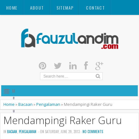
HOME
ABOUT
SITEMAP
CONTACT
M
e
n
Home
»
Bacaan
»
Pengalaman
»
Mendampingi Raker Guru
u
Mendampingi Raker Guru
IN
BACAAN
,
PENGALAMAN
- ON SATURDAY, JUNE 29, 2013 -
NO COMMENTS