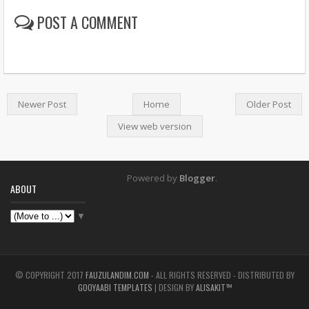
POST A COMMENT
Newer Post
Home
Older Post
View web version
Powered by
Blogger
.
ABOUT
▼
© COPYRIGHT 2017
FAUZULANDIM.COM
- ALL RIGHTS RESERVED - DISTRIBUTED BY
GOOYAABI TEMPLATES
| DESIGN BY
ALISAKIT™