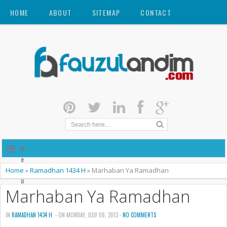
HOME
ABOUT
SITEMAP
CONTACT
M
e
n
Home
»
Ramadhan 1434 H
»
Marhaban Ya Ramadhan
u
Marhaban Ya Ramadhan
IN
RAMADHAN 1434 H
- ON MONDAY, JULY 08, 2013 -
NO COMMENTS