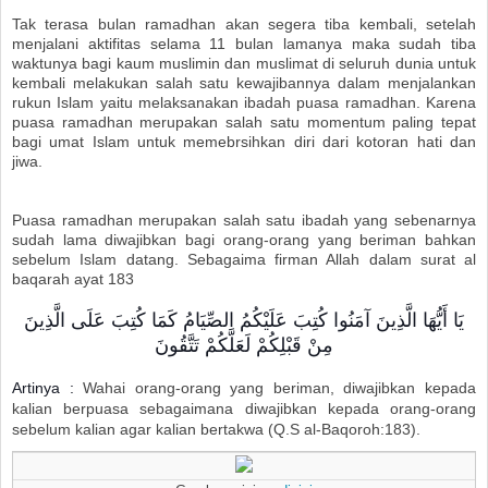
Tak terasa bulan ramadhan akan segera tiba kembali, setelah
menjalani aktifitas selama 11 bulan lamanya maka sudah tiba
waktunya bagi kaum muslimin dan muslimat di seluruh dunia untuk
kembali melakukan salah satu kewajibannya dalam menjalankan
rukun Islam yaitu melaksanakan ibadah puasa ramadhan. Karena
puasa ramadhan merupakan salah satu momentum paling tepat
bagi umat Islam untuk memebrsihkan diri dari kotoran hati dan
jiwa.
Puasa ramadhan merupakan salah satu ibadah yang sebenarnya
sudah lama diwajibkan bagi orang-orang yang beriman bahkan
sebelum Islam datang. Sebagaima firman Allah dalam surat al
baqarah ayat 183
يَا أَيُّهَا الَّذِينَ آمَنُوا كُتِبَ عَلَيْكُمُ الصِّيَامُ كَمَا
كُتِبَ عَلَى الَّذِينَ
مِنْ قَبْلِكُمْ لَعَلَّكُمْ تَتَّقُونَ
Artinya :
Wahai orang-orang yang beriman, diwajibkan kepada
kalian berpuasa sebagaimana diwajibkan kepada orang-orang
sebelum kalian agar kalian bertakwa (Q.S al-Baqoroh:183).