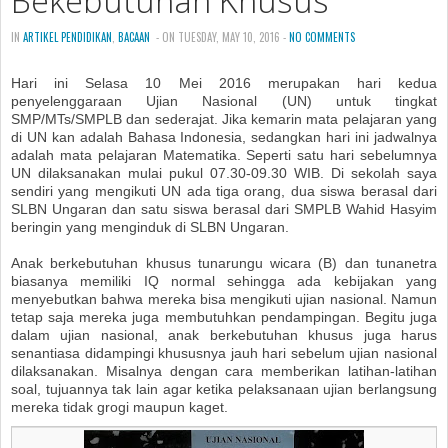
Bekebutuhan Khusus
IN
ARTIKEL PENDIDIKAN
,
BACAAN
- ON TUESDAY, MAY 10, 2016 -
NO COMMENTS
Hari ini Selasa 10 Mei 2016 merupakan hari kedua
penyelenggaraan Ujian Nasional (UN) untuk tingkat
SMP/MTs/SMPLB dan sederajat. Jika kemarin mata pelajaran yang
di UN kan adalah Bahasa Indonesia, sedangkan hari ini jadwalnya
adalah mata pelajaran Matematika. Seperti satu hari sebelumnya
UN dilaksanakan mulai pukul 07.30-09.30 WIB. Di sekolah saya
sendiri yang mengikuti UN ada tiga orang, dua siswa berasal dari
SLBN Ungaran dan satu siswa berasal dari SMPLB Wahid Hasyim
beringin yang menginduk di SLBN Ungaran.
Anak berkebutuhan khusus tunarungu wicara (B) dan tunanetra
biasanya memiliki IQ normal sehingga ada kebijakan yang
menyebutkan bahwa mereka bisa mengikuti ujian nasional. Namun
tetap saja mereka juga membutuhkan pendampingan. Begitu juga
dalam ujian nasional, anak berkebutuhan khusus juga harus
senantiasa didampingi khususnya jauh hari sebelum ujian nasional
dilaksanakan. Misalnya dengan cara memberikan latihan-latihan
soal, tujuannya tak lain agar ketika pelaksanaan ujian berlangsung
mereka tidak grogi maupun kaget.