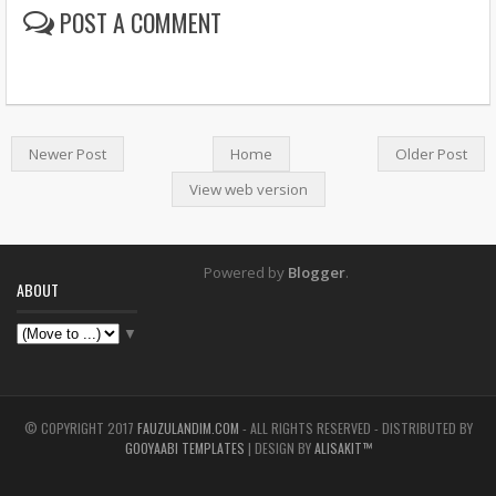
POST A COMMENT
Newer Post
Home
Older Post
View web version
Powered by
Blogger
.
ABOUT
▼
© COPYRIGHT 2017
FAUZULANDIM.COM
- ALL RIGHTS RESERVED - DISTRIBUTED BY
GOOYAABI TEMPLATES
| DESIGN BY
ALISAKIT™