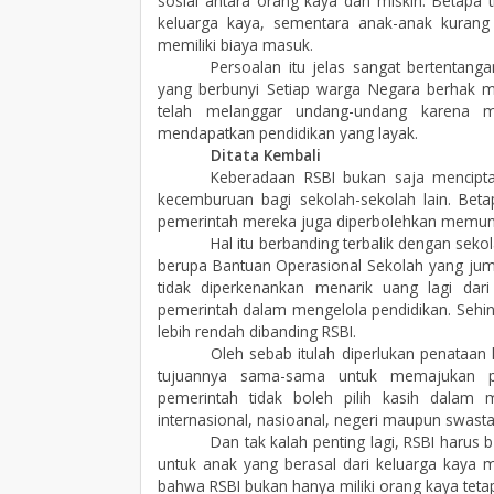
sosial antara orang kaya dan miskin. Betapa t
keluarga kaya, sementara anak-anak kurang
memiliki biaya masuk.
Persoalan itu jelas sangat bertenta
yang berbunyi Setiap warga Negara berhak me
telah melanggar undang-undang karena 
mendapatkan pendidikan yang layak.
Ditata Kembali
Keberadaan RSBI bukan saja mencipta
kecemburuan bagi sekolah-sekolah lain. Bet
pemerintah mereka juga diperbolehkan memungut
Hal itu berbanding terbalik dengan se
berupa Bantuan Operasional Sekolah yang jum
tidak diperkenankan menarik uang lagi dari
pemerintah dalam mengelola pendidikan. Sehing
lebih rendah dibanding RSBI.
Oleh sebab itulah diperlukan penataan
tujuannya sama-sama untuk memajukan p
pemerintah tidak boleh pilih kasih dalam 
internasional, nasioanal, negeri maupun swasta
Dan tak kalah penting lagi, RSBI harus 
untuk anak yang berasal dari keluarga kaya 
bahwa RSBI bukan hanya miliki orang kaya tetapi