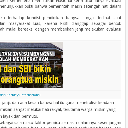
I oleh Kementerian Pendidikan Nasional serta ditundanya evaluasi
 menunjukkan bukti bahwa pemerintah masih setengah hati dalam
a terhadap kondisi pendidikan bangsa sangat terlihat saat
ari masyarakat luas, karena RSBI dianggap sebagai bentuk
intah mulai bereaksi dengan memberikan janji melakukan evaluasi
lah Berbiaya Internasional
r janji, dan ada kesan bahwa hal itu guna menetralisir keadaan
mikian sangat melukai hati rakyat, terutama warga miskin yang
n layak dan bermutu.
n sebagai salah satu faktor pemicu semakin dalamnya kesenjangan