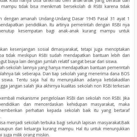
idak RSBI hanya bisa dinikmati oleh anak-anak yang berasal dari
 mampu tidak bisa menikmati bersekolah di RSBI karena tidak
ngan dengan amanah Undang-Undang Dasar 1945 Pasal 31 ayat 1
ndapatkan pendidikan. Itu artinya pemerintah dengan RSBI nya
menutup kesempatan bagi anak-anak kurang mampu untuk
kan kesenjangan sosial dimasyarakat, tetapi juga menciptakan
apa tidak meskipun RSBI sudah mendapatkan bantuan lebih dari
 biaya lain dengan jumlah relatif sangat besar dari siswa.
kolah-sekolah lainnya yang hanya mendapatkan bantuan pemerintah
lahnya tak seberapa. Dan tiap sekolah yang menerima dana BOS
 siswa. Tentu saja hal itu menunjukkan adanya ketidakadilan
ga jangan salah jika akhirnya kualitas sekolah non RSBI terkesan
 kembali mekanisme pengelolaan RSBI dan sekolah non RSBI. Jika
endidikan dan mencerdaskan kehidupan masyarakat, maka
memberikan perhatian kepada sekolah baik itu yang bertaraf
.
bisa menjadi sekolah terbuka bagi seluruh lapisan masyarakat.Baik
maupun dari keluarga kurang mampu. Hal itu untuk menunjukkan
 juga milik orang miskin.