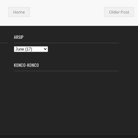
Home
Older Post
ARSIP
KONCO-KONCO