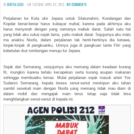
IN
CERITA LUCU
- ON TUESDAY, APRIL 02, 2013 -
NO COMMENTS
Perjalanan ke Kota ukir Jepara untuk Silaturrahmi, Kondangan dan
Kopdar benar-benar harus kubayar mahal, karena pada akhirnya aku
harus menyerah dengan yang namanya mabuk darat. Salah satu hal
yang tidak aku sukai sejak lama, yaitu mabuk darat. Sejujurnya aku malu
ma anakku Noofa, dalam perjalanan tak henti-hentinya dia ketawa,
lonjak-lonjak di pangkuanku, Umnya juga di pangkuan tante Fitri yang
kebetulan ikut rombongan menuju ke Jepara.
Sejak dari Semarang, sesjujurnya aku memang dalam keadaan kurang
fit, mungkin karena terlalu kecapekan serta kurang asupan makanan
sehingga membuatku lemas. Mulai perjalanan sejak masuk arteri Yos
Sudarso Semarang, kepala terasa senut-senut meskipun aku tahan
sambil sesekali main dengan Noofa yang memang tidak mau diam di
dalam mobil dan mengajak main terus tetap saja tidak bisa
menghilangkan senut-senut di kepala ini.