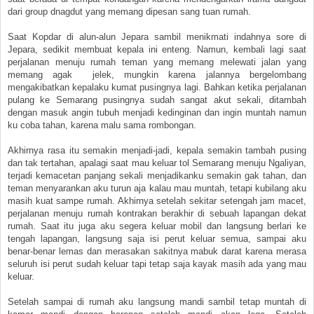
dari group dnagdut yang memang dipesan sang tuan rumah.
Saat Kopdar di alun-alun Jepara sambil menikmati indahnya sore di
Jepara, sedikit membuat kepala ini enteng. Namun, kembali lagi saat
perjalanan menuju rumah teman yang memang melewati jalan yang
memang agak jelek, mungkin karena jalannya bergelombang
mengakibatkan kepalaku kumat pusingnya lagi. Bahkan ketika perjalanan
pulang ke Semarang pusingnya sudah sangat akut sekali, ditambah
dengan masuk angin tubuh menjadi kedinginan dan ingin muntah namun
ku coba tahan, karena malu sama rombongan.
Akhirnya rasa itu semakin menjadi-jadi, kepala semakin tambah pusing
dan tak tertahan, apalagi saat mau keluar tol Semarang menuju Ngaliyan,
terjadi kemacetan panjang sekali menjadikanku semakin gak tahan, dan
teman menyarankan aku turun aja kalau mau muntah, tetapi kubilang aku
masih kuat sampe rumah. Akhirnya setelah sekitar setengah jam macet,
perjalanan menuju rumah kontrakan berakhir di sebuah lapangan dekat
rumah. Saat itu juga aku segera keluar mobil dan langsung berlari ke
tengah lapangan, langsung saja isi perut keluar semua, sampai aku
benar-benar lemas dan merasakan sakitnya mabuk darat karena merasa
seluruh isi perut sudah keluar tapi tetap saja kayak masih ada yang mau
keluar.
Setelah sampai di rumah aku langsung mandi sambil tetap muntah di