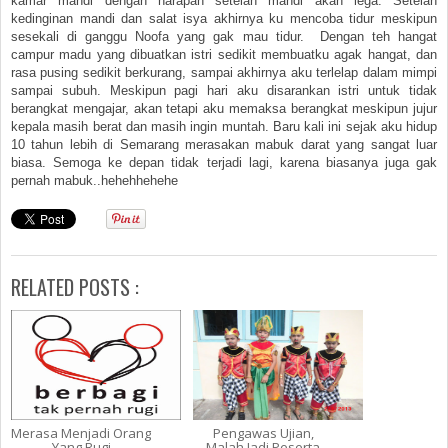
kamar mandi dengan harapan setelah mandi akan lega. Setelah
kedinginan mandi dan salat isya akhirnya ku mencoba tidur meskipun
sesekali di ganggu Noofa yang gak mau tidur. Dengan teh hangat
campur madu yang dibuatkan istri sedikit membuatku agak hangat, dan
rasa pusing sedikit berkurang, sampai akhirnya aku terlelap dalam mimpi
sampai subuh. Meskipun pagi hari aku disarankan istri untuk tidak
berangkat mengajar, akan tetapi aku memaksa berangkat meskipun jujur
kepala masih berat dan masih ingin muntah. Baru kali ini sejak aku hidup
10 tahun lebih di Semarang merasakan mabuk darat yang sangat luar
biasa. Semoga ke depan tidak terjadi lagi, karena biasanya juga gak
pernah mabuk..hehehhehehe
RELATED POSTS :
Merasa Menjadi Orang
Pengawas Ujian,
Yang Rugi
Malah Jadi Peserta