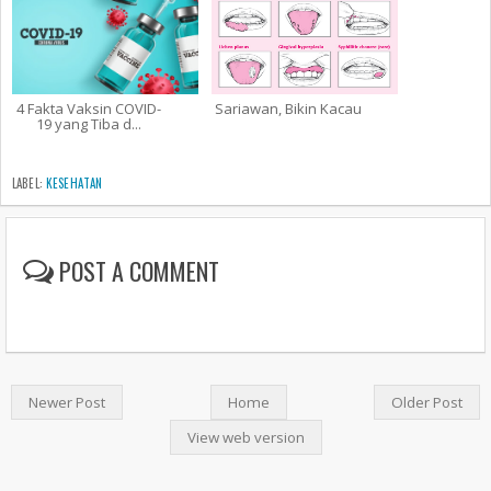
4 Fakta Vaksin COVID-
Sariawan, Bikin Kacau
19 yang Tiba d...
LABEL:
KESEHATAN
POST A COMMENT
Newer Post
Home
Older Post
View web version