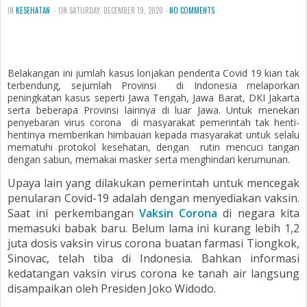
IN
KESEHATAN
- ON SATURDAY, DECEMBER 19, 2020 -
NO COMMENTS
Belakangan ini jumlah kasus lonjakan penderita Covid 19 kian tak
terbendung, sejumlah Provinsi
di Indonesia melaporkan
peningkatan kasus seperti Jawa Tengah, Jawa Barat, DKI Jakarta
serta beberapa Provinsi lainnya di luar Jawa. Untuk menekan
penyebaran virus corona
di masyarakat pemerintah tak henti-
hentinya memberikan himbauan kepada masyarakat untuk selalu
mematuhi protokol kesehatan, dengan
rutin mencuci tangan
dengan sabun, memakai masker serta menghindari kerumunan.
Upaya lain yang dilakukan pemerintah untuk mencegak
penularan Covid-19 adalah dengan menyediakan vaksin.
Saat ini perkembangan
Vaksin Corona
di negara kita
memasuki babak baru. Belum lama ini kurang lebih 1,2
juta dosis vaksin virus corona buatan farmasi Tiongkok,
Sinovac, telah tiba di Indonesia. Bahkan informasi
kedatangan vaksin virus corona ke tanah air langsung
disampaikan oleh Presiden Joko Widodo.