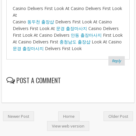
Casino Delivers First Look At Casino Delivers First Look
At
Casino
동두천 출장샵
Delivers First Look At Casino
Delivers First Look At
문경 출장마사지
Casino Delivers
First Look At Casino Delivers
안동 출장마사지
First Look
At Casino Delivers First
충청남도 출장샵
Look At Casino
문경 출장마사지
Delivers First Look
Reply
POST A COMMENT
Newer Post
Home
Older Post
View web version